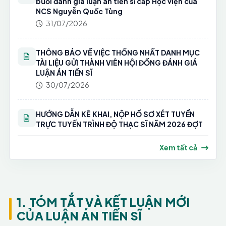
buổi đánh giá luận án tiến sĩ cấp Học viện của
NCS Nguyễn Quốc Tùng
31/07/2026
THÔNG BÁO VỀ VIỆC THỐNG NHẤT DANH MỤC
TÀI LIỆU GỬI THÀNH VIÊN HỘI ĐỒNG ĐÁNH GIÁ
LUẬN ÁN TIẾN SĨ
30/07/2026
HƯỚNG DẪN KÊ KHAI, NỘP HỒ SƠ XÉT TUYỂN
TRỰC TUYẾN TRÌNH ĐỘ THẠC SĨ NĂM 2026 ĐỢT
2
24/07/2026
Xem tất cả
Thông báo tuyển sinh trình độ thạc sĩ năm 2026
đợt 02 phân hiệu Học viện Tài chính tại Thành
phố Hồ Chí Minh
1. TÓM TẮT VÀ KẾT LUẬN MỚI
17/07/2026
CỦA LUẬN ÁN TIẾN SĨ