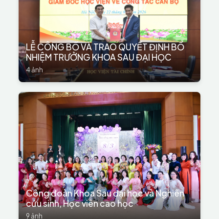
LỄ CÔNG BỐ VÀ TRAO QUYẾT ĐỊNH BỔ
NHIỆM TRƯỞNG KHOA SAU ĐẠI HỌC
4 ảnh
Công đoàn Khoa Sau đại học và Nghiên
cứu sinh, Học viên cao học
9 ảnh