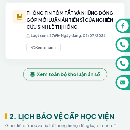
THÔNG TIN TÓM TẮT VÀ NHỮNG ĐÓNG
GÓP MỚI LUẬN ÁN TIẾN SĨ CỦA NGHIÊN
CỨU SINH LÊ THỊ HỒNG
Lượt xem: 376
Ngày đăng: 08/07/2026
I. Thông tin nghiên cứu sinh và luận án:
Xem nhanh
Nghiên cứu sinh: Lê Thị Hồng
Mã số nghiên cứu sinh: NCSD32308
Xem toàn bộ kho luận án số
Khóa đào tạo: 2023 đợt 3
Ngành: Tài chính – Ngân hàng Mã số:
9.34.02.01
Tên đề tài luận án
: Năng lực tài chính của các doanh nghiệp
2. LỊCH BẢO VỆ CẤP HỌC VIỆN
kết hợp kinh tế với quốc phòng, an ninh ở
Giao diện số hóa và lưu trữ thông tin hội đồng luận án Tiến sĩ
Việt Nam