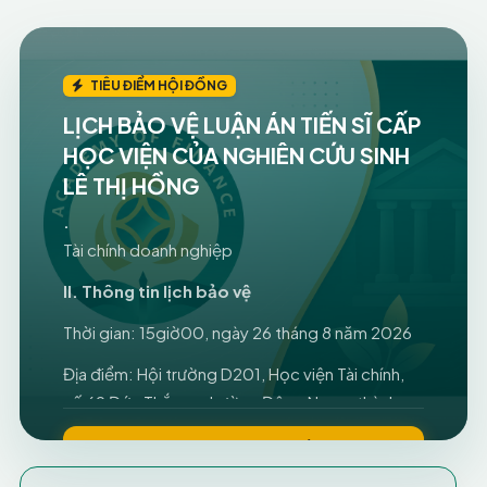
Người hướng dẫn khoa học:
1. PGS.TS. Phạm Thị Thanh Hòa;
TIÊU ĐIỂM HỘI ĐỒNG
2. PGS.TS. Vũ Văn Tùng.
LỊCH BẢO VỆ LUẬN ÁN TIẾN SĨ CẤP
HỌC VIỆN CỦA NGHIÊN CỨU SINH
Bộ môn sinh hoạt chuyên môn
LÊ THỊ HỒNG
:
Tài chính doanh nghiệp
II. Thông tin lịch bảo vệ
Thời gian: 15giờ00, ngày 26 tháng 8 năm 2026
Địa điểm: Hội trường D201, Học viện Tài chính,
số 69 Đức Thắng, phường Đông Ngạc, thành
phố Hà Nội.
Học viện trân trọng kính mời Bộ môn sinh hoạt
THAM GIA PHÒNG HỘI ĐỒNG
chuyên môn (SHCM), nghiên cứu sinh của Bộ