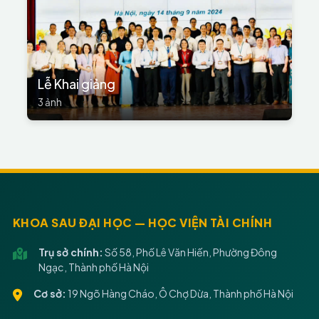
Lễ Khai giảng
3 ảnh
KHOA SAU ĐẠI HỌC — HỌC VIỆN TÀI CHÍNH
Trụ sở chính:
Số 58, Phố Lê Văn Hiến, Phường Đông
Ngạc, Thành phố Hà Nội
Cơ sở:
19 Ngõ Hàng Cháo, Ô Chợ Dừa, Thành phố Hà Nội