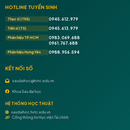
HOTLINE TUYỂN SINH
0945.612.979
Thạc sĩ (ThS)
0945.613.979
Tiến sĩ (TS)
0983.069.688
Phân hiệu TP.HCM
0961.767.688
0988.956.594
Phân hiệu Hưng Yên
KẾT NỐI SỐ
saudaihoc@hvtc.edu.vn
Khoa Sau đại học
HỆ THỐNG HỌC THUẬT
saudaihoc.hvtc.edu.vn
Cổng thông tin Học viện Tài chính