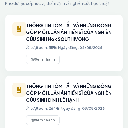
Kho dữ liệu số phục vụ thẩm định và nghiên cứu học thuật
HƯỚNG DẪN KÊ KHAI, NỘP VĂN BẰNG, CHỨNG
CHỈ NGOẠI NGỮ PHỤC VỤ XÉT TUYỂN TRÌNH ĐỘ
TIẾN SĨ NĂM 2026
17/07/2026
THÔNG TIN TÓM TẮT VÀ NHỮNG ĐÓNG
GÓP MỚI LUẬN ÁN TIẾN SĨ CỦA NGHIÊN
CỨU SINH Nok SOUTHIVONG
Khuyến khích học viên, nghiên cứu sinh đăng ký
viết đề án tốt nghiệp, luận án tiến sĩ bằng tiếng
Lượt xem: 55
Ngày đăng: 04/08/2026
Anh và công bố quốc tế
17/07/2026
Xem nhanh
Bảo vệ luận án Tiến sĩ của NCS Đỗ Văn Đạt
17/07/2026
THÔNG TIN TÓM TẮT VÀ NHỮNG ĐÓNG
GÓP MỚI LUẬN ÁN TIẾN SĨ CỦA NGHIÊN
Bảo vệ luận án Tiến sĩ của NCS Nguyễn Đình
CỨU SINH ĐINH LÊ HẠNH
Mạnh
Lượt xem: 264
Ngày đăng: 03/08/2026
17/07/2026
Xem nhanh