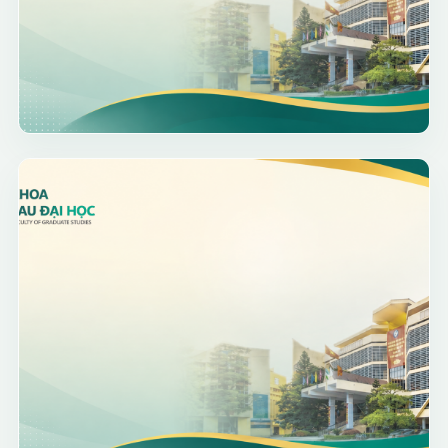
Thạc sĩ
Hướng dẫn làm hồ sơ xét tuyển
trình độ Thạc sĩ năm 2026 đợt 02
Căn cứ Thông tư số 23/2021/TT-BGDĐT ngày
30/8/2021 của Bộ trưởng Bộ Giáo dục và Đào
tạo về việc ban hành “Quy chế tuyển sinh và đào
XEM CHI TIẾT THÔNG BÁO
tạo trình độ thạc sĩ; Quyết định số 708/QĐ-
HVTC ngày 16/6/2025 của Giám đốc Học viện
Tài chính về việc ban hành Quy chế tuyển sinh và
đào tạo trình độ thạc sĩ tại Học viện Tài chính;