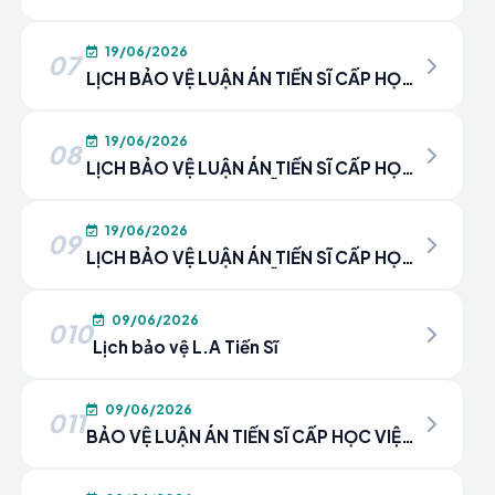
SĨ CẤP HỌC VIỆN CỦA NGHIÊN CỨU SINH
ĐÀM THỊ THANH HÀ
19/06/2026
07
LỊCH BẢO VỆ LUẬN ÁN TIẾN SĨ CẤP HỌC
VIỆN CỦA NGHIÊN CỨU SINH NGÔ TUẤN
NGỌC
19/06/2026
08
LỊCH BẢO VỆ LUẬN ÁN TIẾN SĨ CẤP HỌC
VIỆN CHO NCS. NGUYỄN ĐÌNH ANH TÚ
19/06/2026
09
LỊCH BẢO VỆ LUẬN ÁN TIẾN SĨ CẤP HỌC
VIỆN CHO NCS. NGUYỄN THU HÀ
09/06/2026
010
Lịch bảo vệ L.A Tiến Sĩ
09/06/2026
011
BẢO VỆ LUẬN ÁN TIẾN SĨ CẤP HỌC VIỆN
– NCS. PHẠM THỊ LỢI