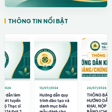
Tiến sĩ
THÔNG TIN NỔI BẬT
Hướng dẫn làm hồ sơ xét tuyển
NCS năm 2026 đợt 2
Căn cứ Thông tư số 18/2021/TT-BGDĐT ngày
28/6/2021 của Bộ Giáo dục và Đào tạo về việc
ban hành “Quy chế tuyển sinh và đào tạo trình
XEM CHI TIẾT THÔNG BÁO
độ tiến sĩ”; Quyết định số 709/QĐ-HVTC ngày
16/6/2025 của Giám đốc Học viện Tài chính về
việc ban hành “Quy chế tuyển sinh và đào tạo
trình độ tiến sĩ tại Học viện Tài chính”;
24/07/2026
21/07/2026
THÔNG BÁO
HƯỚNG DẪN
HƯỚNG DẪN KÊ
NỘP HỒ SƠ XÉT
KHAI, NỘP VĂN
TUYỂN TRÌNH ĐỘ
BẰNG/CHỨNG
TIẾN SĨ NĂM 2026