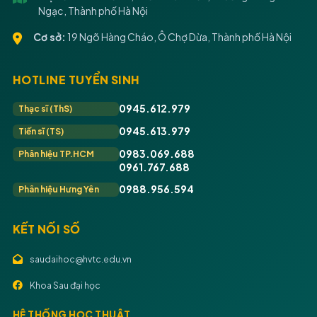
Ngạc, Thành phố Hà Nội
Cơ sở:
19 Ngõ Hàng Cháo, Ô Chợ Dừa, Thành phố Hà Nội
HOTLINE TUYỂN SINH
0945.612.979
Thạc sĩ (ThS)
0945.613.979
Tiến sĩ (TS)
0983.069.688
Phân hiệu TP.HCM
0961.767.688
0988.956.594
Phân hiệu Hưng Yên
KẾT NỐI SỐ
saudaihoc@hvtc.edu.vn
Khoa Sau đại học
HỆ THỐNG HỌC THUẬT