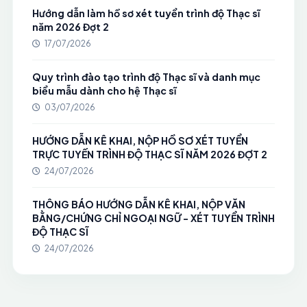
Hướng dẫn làm hồ sơ xét tuyển trình độ Thạc sĩ
năm 2026 Đợt 2
17/07/2026
Quy trình đào tạo trình độ Thạc sĩ và danh mục
biểu mẫu dành cho hệ Thạc sĩ
03/07/2026
HƯỚNG DẪN KÊ KHAI, NỘP HỒ SƠ XÉT TUYỂN
TRỰC TUYẾN TRÌNH ĐỘ THẠC SĨ NĂM 2026 ĐỢT 2
24/07/2026
THÔNG BÁO HƯỚNG DẪN KÊ KHAI, NỘP VĂN
BẰNG/CHỨNG CHỈ NGOẠI NGỮ - XÉT TUYỂN TRÌNH
ĐỘ THẠC SĨ
24/07/2026