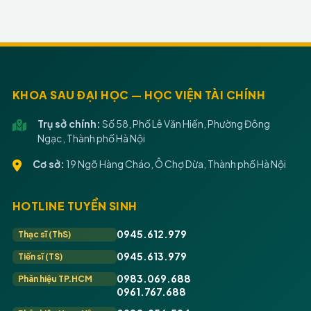
KHOA SAU ĐẠI HỌC — HỌC VIỆN TÀI CHÍNH
Trụ sở chính:
Số 58, Phố Lê Văn Hiến, Phường Đông
Ngạc, Thành phố Hà Nội
Cơ sở:
19 Ngõ Hàng Cháo, Ô Chợ Dừa, Thành phố Hà Nội
HOTLINE TUYỂN SINH
0945.612.979
Thạc sĩ (ThS)
0945.613.979
Tiến sĩ (TS)
0983.069.688
Phân hiệu TP.HCM
0961.767.688