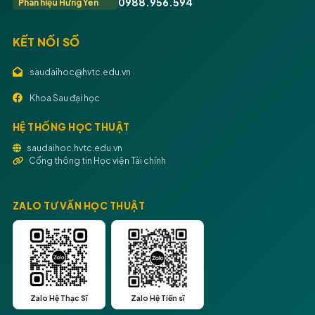
0988.956.594
Phân hiệu Hưng Yên
KẾT NỐI SỐ
saudaihoc@hvtc.edu.vn
Khoa Sau đại học
HỆ THỐNG HỌC THUẬT
saudaihoc.hvtc.edu.vn
Cổng thông tin Học viện Tài chính
ZALO TƯ VẤN HỌC THUẬT
Zalo Hệ Thạc Sĩ
Zalo Hệ Tiến sĩ