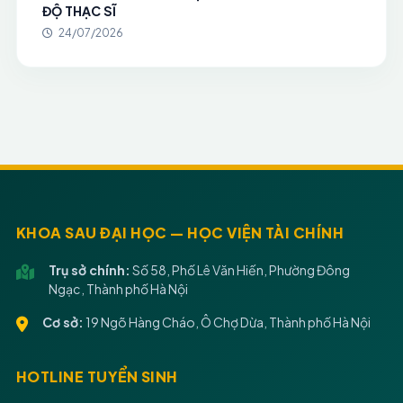
ĐỘ THẠC SĨ
24/07/2026
KHOA SAU ĐẠI HỌC — HỌC VIỆN TÀI CHÍNH
Trụ sở chính:
Số 58, Phố Lê Văn Hiến, Phường Đông
Ngạc, Thành phố Hà Nội
Cơ sở:
19 Ngõ Hàng Cháo, Ô Chợ Dừa, Thành phố Hà Nội
HOTLINE TUYỂN SINH