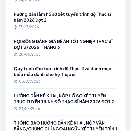
Hướng dẫn làm hồ sơ xét tuyển trình độ Thạc sĩ
năm 2026 Đợt 2
17/07/2026
HỘI ĐỒNG ĐÁNH GIÁ ĐỀ ÁN TỐT NGHIỆP THẠC SĨ
ĐỢT 3/2026, THÁNG 6
20/06/2026
Quy trình đào tạo trình độ Thạc sĩ và danh mục
biểu mẫu dành cho hệ Thạc sĩ
03/07/2026
HƯỚNG DẪN KÊ KHAI, NỘP HỒ SƠ XÉT TUYỂN
TRỰC TUYẾN TRÌNH ĐỘ THẠC SĨ NĂM 2026 ĐỢT 2
24/07/2026
THÔNG BÁO HƯỚNG DẪN KÊ KHAI, NỘP VĂN
BẰNG/CHỨNG CHỈ NGOẠI NGỮ - XÉT TUYỂN TRÌNH