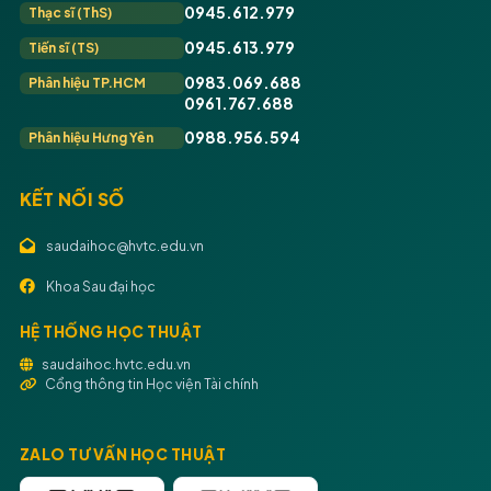
0945.612.979
Thạc sĩ (ThS)
0945.613.979
Tiến sĩ (TS)
0983.069.688
Phân hiệu TP.HCM
0961.767.688
0988.956.594
Phân hiệu Hưng Yên
KẾT NỐI SỐ
saudaihoc@hvtc.edu.vn
Khoa Sau đại học
HỆ THỐNG HỌC THUẬT
saudaihoc.hvtc.edu.vn
Cổng thông tin Học viện Tài chính
ZALO TƯ VẤN HỌC THUẬT