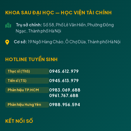
KHOA SAU ĐẠI HỌC — HỌC VIỆN TÀI CHÍNH
Trụ sở chính:
Số 58, Phố Lê Văn Hiến, Phường Đông
Ngạc, Thành phố Hà Nội
Cơ sở:
19 Ngõ Hàng Cháo, Ô Chợ Dừa, Thành phố Hà Nội
HOTLINE TUYỂN SINH
0945.612.979
Thạc sĩ (ThS)
0945.613.979
Tiến sĩ (TS)
0983.069.688
Phân hiệu TP.HCM
0961.767.688
0988.956.594
Phân hiệu Hưng Yên
KẾT NỐI SỐ