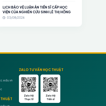
LỊCH BẢO VỆ LUẬN ÁN TIẾN SĨ CẤP HỌC
VIỆN CỦA NGHIÊN CỨU SINH LÊ THỊ HỒNG
03/08/2026
ZALO TƯ VẤN HỌC THUẬT
c.edu.vn
ọc
Zalo Hệ
Zalo Hệ
 THUẬT
Thạc Sĩ
Tiến sĩ
.edu.vn