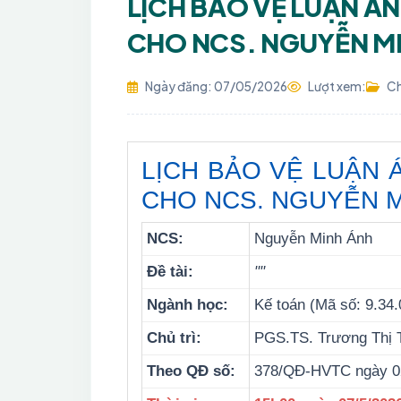
LỊCH BẢO VỆ LUẬN ÁN 
CHO NCS. NGUYỄN M
Ngày đăng: 07/05/2026
Lượt xem:
Ch
LỊCH BẢO VỆ LUẬN Á
CHO NCS. NGUYỄN 
NCS:
Nguyễn Minh Ánh
Đề tài:
""
Ngành học:
Kế toán (Mã số: 9.34.
Chủ trì:
PGS.TS. Trương Thị 
Theo QĐ số:
378/QĐ-HVTC ngày 0