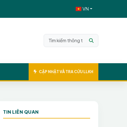
VN
CẬP NHẬT VÀ TRA CỨU LLKH
TIN LIÊN QUAN