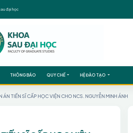
Sau đại học
THÔNG BÁO
QUY CHẾ
HỆ ĐÀO TẠO
N ÁN TIẾN SĨ CẤP HỌC VIỆN CHO NCS. NGUYỄN MINH ÁNH