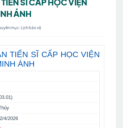
TIẾN SĨ CẤP HỌC VIỆN
INH ÁNH
uyên mục: Lịch bảo vệ
N TIẾN SĨ CẤP HỌC VIỆN
MINH ÁNH
03.01)
Thủy
2/4/2026