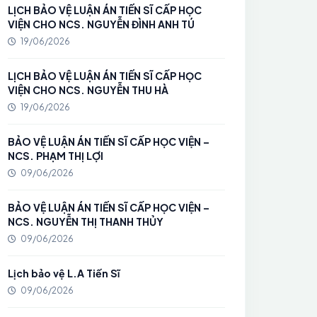
LỊCH BẢO VỆ LUẬN ÁN TIẾN SĨ CẤP HỌC
VIỆN CHO NCS. NGUYỄN ĐÌNH ANH TÚ
19/06/2026
LỊCH BẢO VỆ LUẬN ÁN TIẾN SĨ CẤP HỌC
VIỆN CHO NCS. NGUYỄN THU HÀ
19/06/2026
BẢO VỆ LUẬN ÁN TIẾN SĨ CẤP HỌC VIỆN –
NCS. PHẠM THỊ LỢI
09/06/2026
BẢO VỆ LUẬN ÁN TIẾN SĨ CẤP HỌC VIỆN –
NCS. NGUYỄN THỊ THANH THỦY
09/06/2026
Lịch bảo vệ L.A Tiến Sĩ
09/06/2026