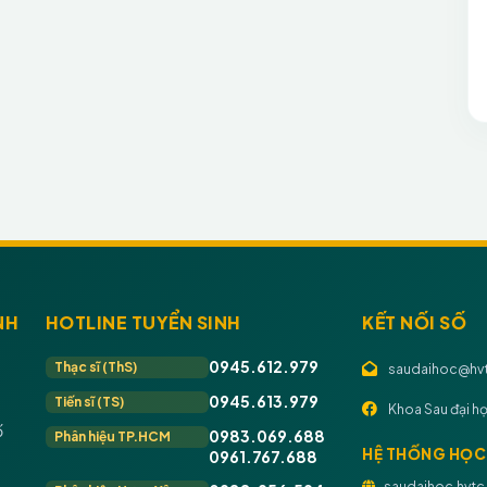
NH
HOTLINE TUYỂN SINH
KẾT NỐI SỐ
0945.612.979
Thạc sĩ (ThS)
saudaihoc@hvt
0945.613.979
Tiến sĩ (TS)
Khoa Sau đại h
ố
0983.069.688
Phân hiệu TP.HCM
HỆ THỐNG HỌC
0961.767.688
saudaihoc.hvtc