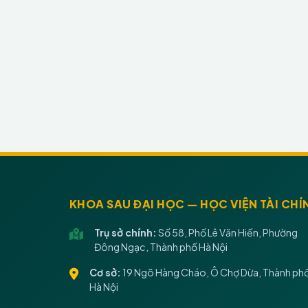
KHOA SAU ĐẠI HỌC — HỌC VIỆN TÀI CHÍ
Trụ sở chính:
Số 58, Phố Lê Văn Hiến, Phường
Đông Ngạc, Thành phố Hà Nội
Cơ sở:
19 Ngõ Hàng Cháo, Ô Chợ Dừa, Thành ph
Hà Nội