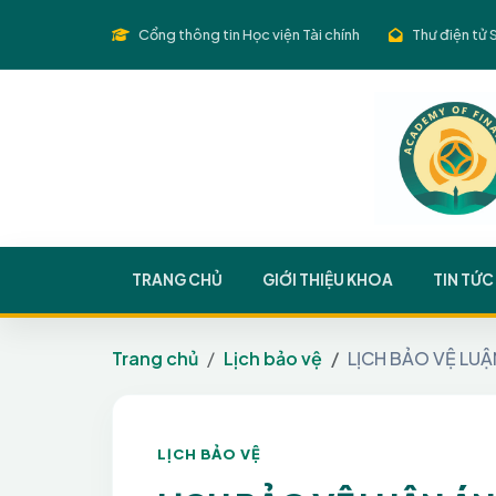
Cổng thông tin Học viện Tài chính
Thư điện tử 
TRANG CHỦ
GIỚI THIỆU KHOA
TIN TỨC
Trang chủ
Lịch bảo vệ
LỊCH BẢO VỆ LUẬ
LỊCH BẢO VỆ