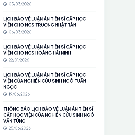
05/03/2026
LỊCH BẢO VỆ LUẬN ÁN TIẾN SĨ CẤP HỌC
VIỆN CHO NCS TRƯƠNG NHẬT TÂN
06/03/2026
LỊCH BẢO VỆ LUẬN ÁN TIẾN SĨ CẤP HỌC
VIỆN CHO NCS HOÀNG HẢI NINH
22/01/2026
LỊCH BẢO VỆ LUẬN ÁN TIẾN SĨ CẤP HỌC
VIỆN CỦA NGHIÊN CỨU SINH NGÔ TUẤN
NGỌC
19/06/2026
THÔNG BÁO LỊCH BẢO VỆ LUẬN ÁN TIẾN SĨ
CẤP HỌC VIỆN CỦA NGHIÊN CỨU SINH NGÔ
VĂN TÙNG
25/06/2026