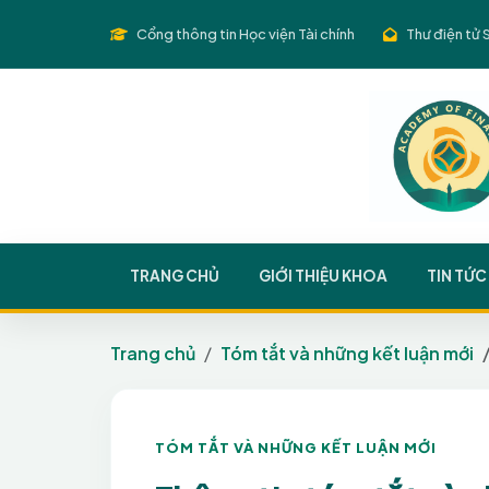
Cổng thông tin Học viện Tài chính
Thư điện tử 
TRANG CHỦ
GIỚI THIỆU KHOA
TIN TỨC
Trang chủ
Tóm tắt và những kết luận mới
TÓM TẮT VÀ NHỮNG KẾT LUẬN MỚI