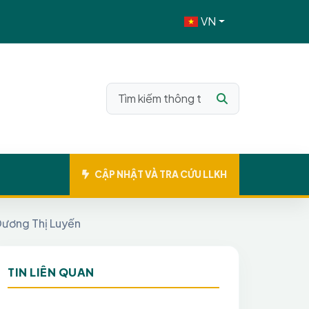
VN
CẬP NHẬT VÀ TRA CỨU LLKH
Dương Thị Luyến
TIN LIÊN QUAN