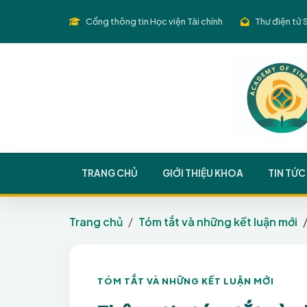
Cổng thông tin Học viện Tài chính
Thư điện tử 
TRANG CHỦ
GIỚI THIỆU KHOA
TIN TỨC
Trang chủ
Tóm tắt và những kết luận mới
TÓM TẮT VÀ NHỮNG KẾT LUẬN MỚI