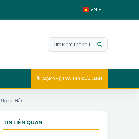
VN
CẬP NHẬT VÀ TRA CỨU LLKH
ị Ngọc Hân
TIN LIÊN QUAN