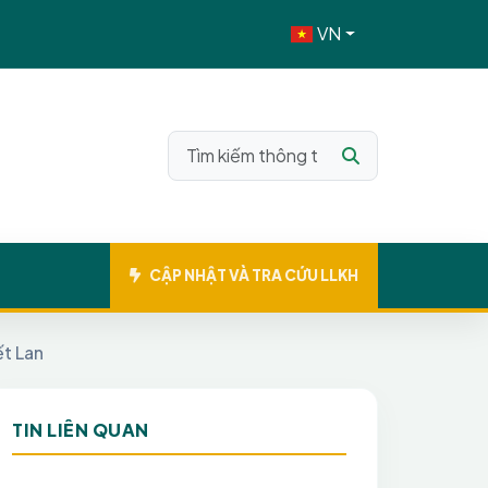
VN
CẬP NHẬT VÀ TRA CỨU LLKH
ết Lan
TIN LIÊN QUAN