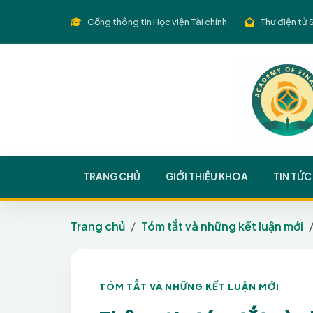
Cổng thông tin Học viện Tài chính
Thư điện tử 
TRANG CHỦ
GIỚI THIỆU KHOA
TIN TỨC
Trang chủ
Tóm tắt và những kết luận mới
TÓM TẮT VÀ NHỮNG KẾT LUẬN MỚI