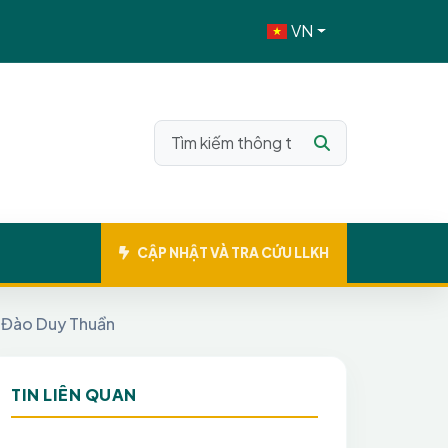
VN
CẬP NHẬT VÀ TRA CỨU LLKH
sĩ Đào Duy Thuần
TIN LIÊN QUAN