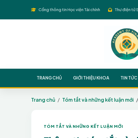
Cổng thông tin Học viện Tài chính
Thư điện tử 
TRANG CHỦ
GIỚI THIỆU KHOA
TIN TỨC
Trang chủ
Tóm tắt và những kết luận mới
TÓM TẮT VÀ NHỮNG KẾT LUẬN MỚI