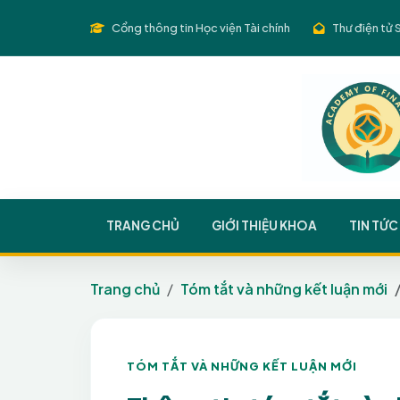
Cổng thông tin Học viện Tài chính
Thư điện tử 
TRANG CHỦ
GIỚI THIỆU KHOA
TIN TỨC
Trang chủ
Tóm tắt và những kết luận mới
TÓM TẮT VÀ NHỮNG KẾT LUẬN MỚI