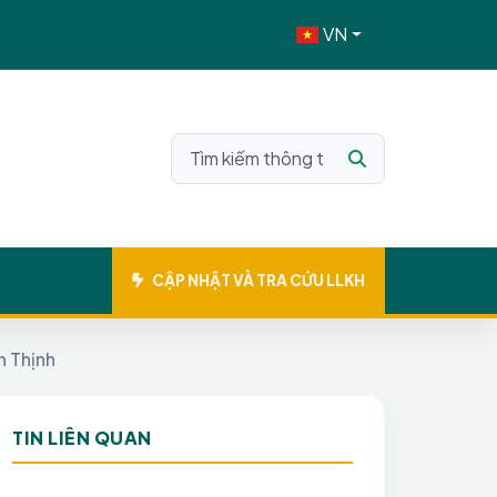
VN
CẬP NHẬT VÀ TRA CỨU LLKH
n Thịnh
TIN LIÊN QUAN